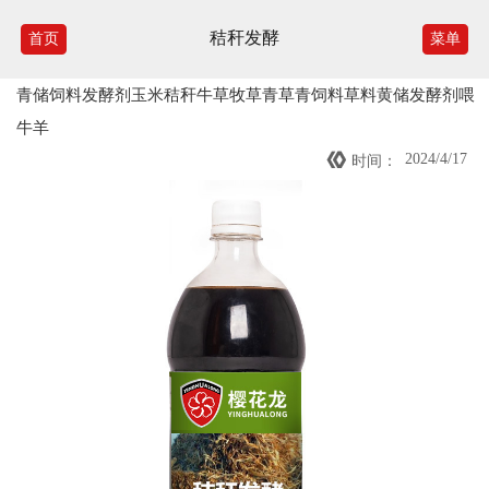
秸秆发酵
首页
菜单
青储饲料发酵剂玉米秸秆牛草牧草青草青饲料草料黄储发酵剂喂
牛羊

2024/4/17
时间：