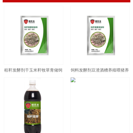
秸秆发酵剂干玉米秆牧草青储饲
饲料发酵剂豆渣酒糟养殖喂猪养
料发酵粉微储黄贮牛羊兽用养殖
鸡牛羊鸡青储秸秆豆腐渣专用发
EM菌
酵粉