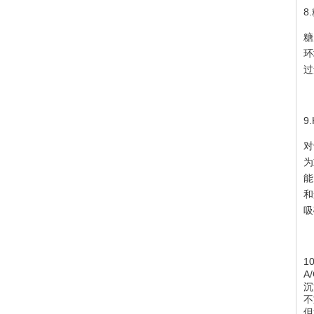
8
糖
环
过
9
对
为
能
和
吸
1
A
沉
不
但