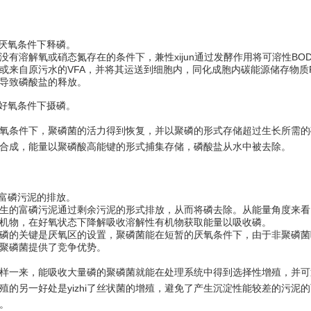
.厌氧条件下释磷。
没有溶解氧或硝态氮存在的条件下，兼性xijun通过发酵作用将可溶性BO
或来自原污水的VFA，并将其运送到细胞内，同化成胞内碳能源储存物质
导致磷酸盐的释放。
.好氧条件下摄磷。
氧条件下，聚磷菌的活力得到恢复，并以聚磷的形式存储超过生长所需的
合成，能量以聚磷酸高能键的形式捕集存储，磷酸盐从水中被去除。
.富磷污泥的排放。
生的富磷污泥通过剩余污泥的形式排放，从而将磷去除。从能量角度来看
机物，在好氧状态下降解吸收溶解性有机物获取能量以吸收磷。
磷的关键是厌氧区的设置，聚磷菌能在短暂的厌氧条件下，由于非聚磷菌
聚磷菌提供了竞争优势。
样一来，能吸收大量磷的聚磷菌就能在处理系统中得到选择性增殖，并可
殖的另一好处是yizhi了丝状菌的增殖，避免了产生沉淀性能较差的污泥
。