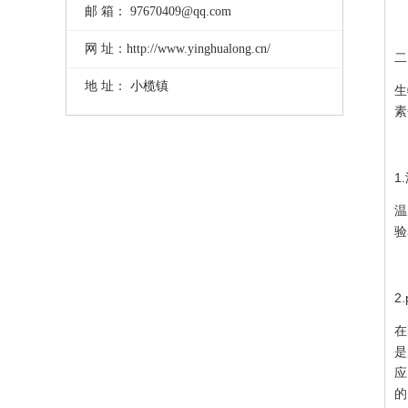
邮 箱： 97670409@qq.com
网 址：http://www.yinghualong.cn/
二
地 址： 小榄镇
生
素
1
温
验
2
在
是
应
的