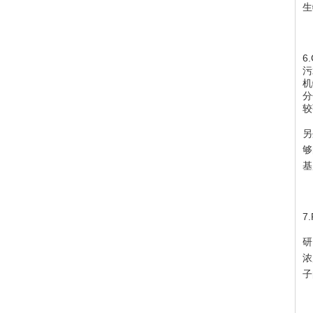
生
6
污
机
分
较
另
够
基
7
研
浓
子