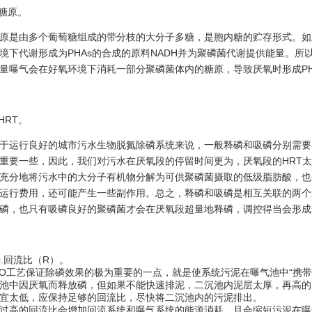
.糖原。
原是由多个葡萄糖组成的带分枝的大分子多糖，是胞内糖的贮存形式。如
境下代谢形成为PHAs的合成的原料NADH并为聚磷菌代谢提供能量。
量曝气会在好氧环境下消耗一部分聚磷菌体内的糖原，导致厌氧时形成PHA
.HRT。
于运行良好的城市污水生物脱氮除磷系统来说，一般释磷和吸磷分别需要1.5
重要一些，因此，我们对污水在厌氧段的停留时间更为，厌氧段的HRT
充分地将污水中的大分子有机物分解为可供聚磷菌摄取的低级脂肪酸，也
运行费用，还可能产生一些副作用。总之，释磷和吸磷是相互关联的两个
磷，也只有吸磷良好的聚磷菌才会在厌氧段超量地释磷，调控得当会形成
0.回流比（R）。
/O工艺保证除磷效果的极为重要的一点，就是使系统污泥在曝气池中“携
池中因厌氧而释放磷，但如果不能快速排泥，二沉池内泥层太厚，再高的D
宜太低，应保持足够的回流比，尽快将二沉池内的污泥排出。
过高的回流比会增加回流系统和曝气系统的能源消耗，且会缩短污泥在曝气