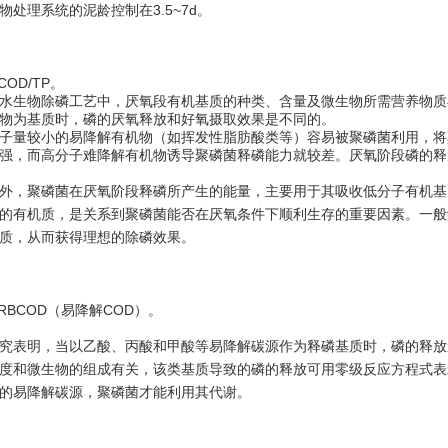
物处理系统的泥龄控制在3.5~7d。
.COD/TP。
水生物除磷工艺中，厌氧段有机基质的种类、含量及微生物所需营养物质
物为基质时，磷的厌氧释放和好氧摄取效果是不同的。
子量较小的易降解有机物（如挥发性脂肪酸类等）容易被聚磷菌利用，将
强，而高分子难降解有机物诱导聚磷菌释磷能力就较差。厌氧阶段磷的释
外，聚磷菌在厌氧阶段释磷所产生的能量，主要用于其吸收低分子有机基
的有机质，是关系到聚磷菌能否在厌氧条件下顺利生存的重要因素。一般认
质，从而获得理想的除磷效果。
.RBCOD（易降解COD）。
究表明，当以乙酸、丙酸和甲酸等易降解碳源作为释磷基质时，磷的释放
度和微生物的组成有关，该类基质导致的磷的释放可用零级反应方程式表
的易降解碳源，聚磷菌才能利用其代谢。