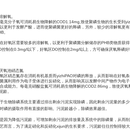
.溶解氧。
毫克分子氧可消耗易生物降解的COD1.14mg,致使聚磷生物的生长受到y
以更利于发酵产酸，进而使聚磷菌更好的释磷，另外，较少的溶解氧更有
HB。
在好氧区需要较多的溶解氧，以更利于聚磷菌分解储存的PHB类物质获
O控制在0.3mg/l以下，好氧区DO控制在2mg/l以上，方可确保厌氧释
.厌氧池硝态氮
氧区硝态氮存在消耗有机基质而yizhiPAO对磷的释放，从而影响在好
菌属利用作为电子受体进行反硝化，从而影响其以发酵中间产物作为电子受体
合成能力。每毫克硝酸盐氮可消耗易生物降解的COD2.86mg，致使厌氧释磷受
.泥龄。
于生物除磷系统主要通过排出剩余污泥实现除磷，因此剩余污泥量的多少
对磷的摄取作用有直接的影响。污泥龄越小，除磷效果越佳。
是因为降低污泥龄，可增加剩余污泥的排放量及系统中的除磷量，从而削
艺而言，为了满足硝化和反硝化xijun的生长要求，污泥龄往往控制得