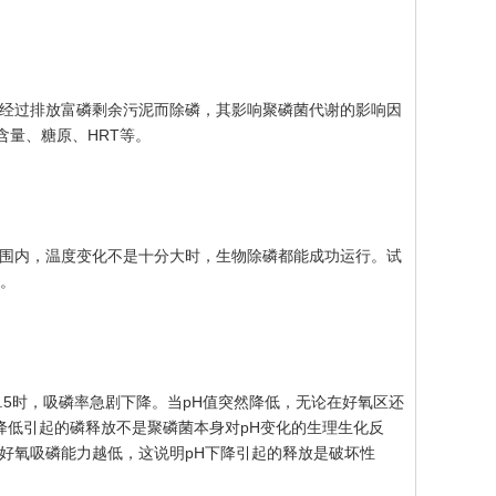
经过排放富磷剩余污泥而除磷，其影响聚磷菌代谢的影响因
含量、糖原、HRT等。
围内，温度变化不是十分大时，生物除磷都能成功运行。试
慢。
于6.5时，吸磷率急剧下降。当pH值突然降低，无论在好氧区还
降低引起的磷释放不是聚磷菌本身对pH变化的生理生化反
则好氧吸磷能力越低，这说明pH下降引起的释放是破坏性