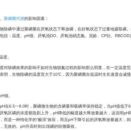
、
聚磷菌代谢
的影响因素：
物除磷中通过聚磷菌在厌氧状态下释放磷，在好氧状态下过量地摄取磷。
包括：温度、pH值、厌氧池DO、厌氧池硝态氮、泥龄、CP比、RBCOD
.温度。
度对除磷效果的影响不如对生物脱氮过程的影响那么明显，在一定温度范
表明，生物除磷的温度宜大于10℃，因为聚磷菌在低温时生长速度会减
.pH值。
pH在6.5一8.0时，聚磷微生物的含磷量和吸磷率保持稳定，当pH值低
厌氧区磷的浓度都急剧上升，pH降低的幅度越大释放量越大，这说明pH
，而是一种纯化学的“酸溶”效应，而且pH下降引起的厌氧释放量越大，
，无效的。pH升高时则出现磷的轻微吸收。