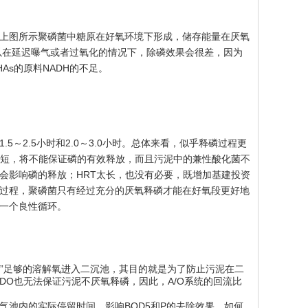
上图所示聚磷菌中糖原在好氧环境下形成，储存能量在厌氧
所以在延迟曝气或者过氧化的情况下，除磷效果会很差，因为
s的原料NADH的不足。
～2.5小时和2.0～3.0小时。总体来看，似乎释磷过程更
太短，将不能保证磷的有效释放，而且污泥中的兼性酸化菌不
会影响磷的释放；HRT太长，也没有必要，既增加基建投资
过程，聚磷菌只有经过充分的厌氧释磷才能在好氧段更好地
一个良性循环。
带”足够的溶解氧进入二沉池，其目的就是为了防止污泥在二
O也无法保证污泥不厌氧释磷，因此，A/O系统的回流比
池内的实际停留时间，影响BOD5和P的去除效果。如何