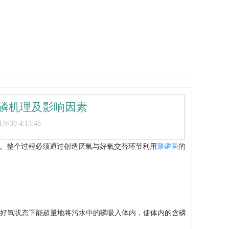
磷机理及影响因素
/30 4:13:48
。整个过程必须通过创造厌氧与好氧交替环节利用
聚磷菌
的
，在好氧状态下能超量地将污水中的磷吸入体内，使体内的含磷