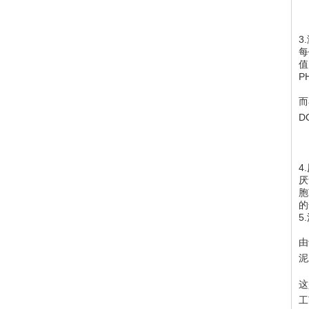
3
每
值
P
而
D
4
厌
胞
的
5
由
泥
这
工