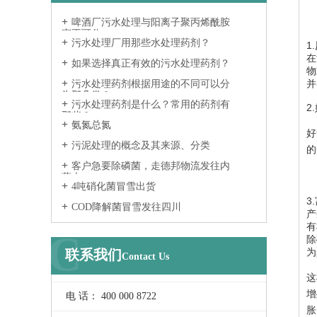
啤酒厂污水处理与阳离子聚丙烯酰胺
密不可分
污水处理厂用那些水处理药剂？
1
在
如果选择真正有效的污水处理药剂？
物
并
污水处理药剂根据用途的不同可以分
为那几类？
污水处理药剂是什么？常用的药剂有
2
那些？
氨氮总氮
好
污泥处理的概念及其来源、分类
的
客户急要除磷菌，走德邦物流发往内
蒙古
4吨硝化菌冒雪出货
3
COD降解菌冒雪发往四川
产
有
C
除
为
联系我们
Contact Us
这
增
电 话： 400 000 8722
胀