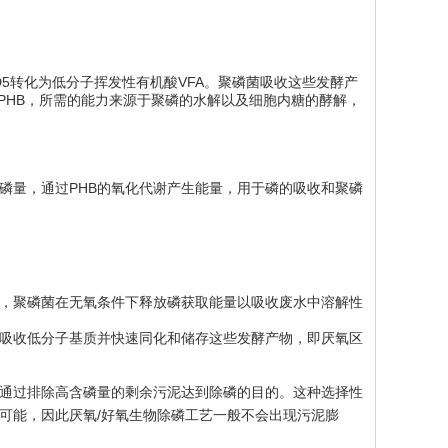
D5转化为低分子挥发性有机酸VFA。聚磷菌吸收这些发酵产
PHB，所需的能力来源于聚磷的水解以及细胞内糖的酵解，
磷量，通过PHB的氧化代谢产生能量，用于磷的吸收和聚磷
，聚磷菌在无氧条件下释放磷获取能量以吸收废水中溶解性
吸收低分子基质并快速同化和储存这些发酵产物，即厌氧区
通过排除高含磷量的剩余污泥达到除磷的目的。这种选择性
的可能，因此厌氧/好氧生物除磷工艺一般不会出现污泥膨