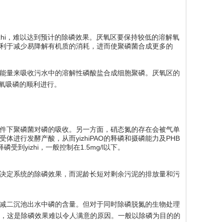
izhi，难以达到预计的除磷效果。厌氧区要保持较低的溶解氧
利于减少易降解有机质的消耗，进而使聚磷菌合成更多的
得能量来吸收污水中的溶解性磷酸盐合成细胞聚磷。厌氧区的
磷好氧吸磷的顺利进行。
氧条件下聚磷菌对磷的吸收。另一方面，硝态氮的存在会被气单
进行发酵产酸，从而yizhiPAO的释磷和摄磷能力及PHB
到yizhi，一般控制在1.5mg/l以下。
决定系统的除磷效果，而泥龄长短对剩余污泥的排放量和污
减二沉池出水中磷的含量。但对于同时除磷脱氮的生物处理
较大，这是除磷效果难以令人满意的原因。一般以除磷为目的的