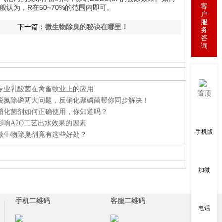
客
认为，R在50~70%的范围内即可。
户
服
下一篇：
微生物除臭的秘诀在哪里！
务
咨
询
专业乳酸菌在禽畜牧业上的应用
置顶
脱氮除磷两大问题，反硝化聚磷菌帮你同步解决！
硝化菌剂如何正确使用，你知道吗？
影响A2O工艺出水效果的因素
手机版
微生物除臭剂竟有这些好处？
加微
手机二维码
客服二维码
电话