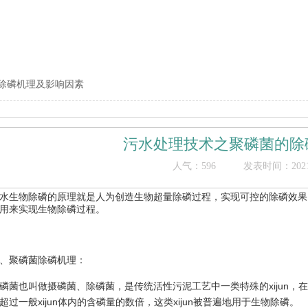
除磷机理及影响因素
污水处理技术之聚磷菌的除
人气：
596
发表时间：2021/9
水生物除磷的原理就是人为创造生物超量除磷过程，实现可控的除磷效果
用来实现生物除磷过程。
、聚磷菌除磷机理：
磷菌也叫做摄磷菌、除磷菌，是传统活性污泥工艺中一类特殊的xijun
超过一般xijun体内的含磷量的数倍，这类xijun被普遍地用于生物除磷。